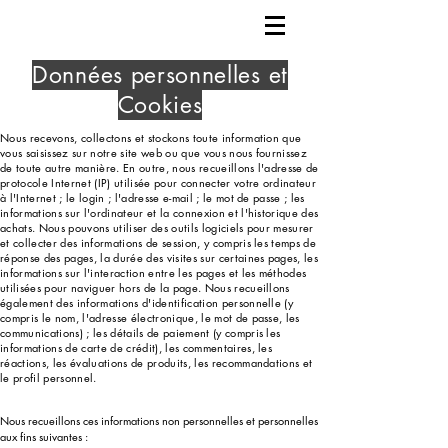
Données personnelles et
Cookies
Nous recevons, collectons et stockons toute information que
vous saisissez sur notre site web ou que vous nous fournissez
de toute autre manière. En outre, nous recueillons l'adresse de
protocole Internet (IP) utilisée pour connecter votre ordinateur
à l'Internet ; le login ; l'adresse e-mail ; le mot de passe ; les
informations sur l'ordinateur et la connexion et l'historique des
achats. Nous pouvons utiliser des outils logiciels pour mesurer
et collecter des informations de session, y compris les temps de
réponse des pages, la durée des visites sur certaines pages, les
informations sur l'interaction entre les pages et les méthodes
utilisées pour naviguer hors de la page. Nous recueillons
également des informations d'identification personnelle (y
compris le nom, l'adresse électronique, le mot de passe, les
communications) ; les détails de paiement (y compris les
informations de carte de crédit), les commentaires, les
réactions, les évaluations de produits, les recommandations et
le profil personnel.
Nous recueillons ces informations non personnelles et personnelles
aux fins suivantes :