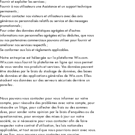
Fournir et exploiter les services ;
Fournir à nos utilisateurs une Assistance et un support technique
permanents ;
Pouvoir contacter nos visiteurs et utilisateurs avec des avis
généraux ou personnalisés relatifs au service et des messages
promotionnels ;
Pour créer des données statistiques agrégées et d'autres
informations non personnelles agrégées et/ou déduites, que nous
ou nos partenaires commerciaux pouvons utiliser pour fournir et
améliorer nos services respectifs ;
Se conformer aux lois et règlements applicables.
Notre entreprise est hébergée sur la plateforme Wix.com.
Wix.com nous fournit la plateforme en ligne qui nous permet
de vous vendre nos produits et services. Vos données peuvent
être stockées par le biais du stockage de données, des bases
de données et des applications générales de Wix.com. Elles
stockent vos données sur des serveurs sécurisés derrière un
pare-feu.
Nous pouvons vous contacter pour vous informer sur votre
compte, pour résoudre des problèmes avec votre compte, pour
résoudre un litige, pour collecter des frais ou des sommes
dues, pour sonder votre opinion par le biais d'enquêtes ou de
questionnaires, pour envoyer des mises à jour sur notre
société, ou si nécessaire pour vous contacter afin de faire
respecter notre contrat d'utilisation, les lois nationales
applicables, et tout accord que nous pourrions avoir avec vous.
À ces fins, nous pouvons vous contacter par courrier